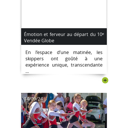
Émotion et ferveur au départ du 10ᵉ
Vendée Globe
En l’espace d’une matinée, les
skippers ont goûté à une
expérience unique, transcendante
...
+
14/09/24