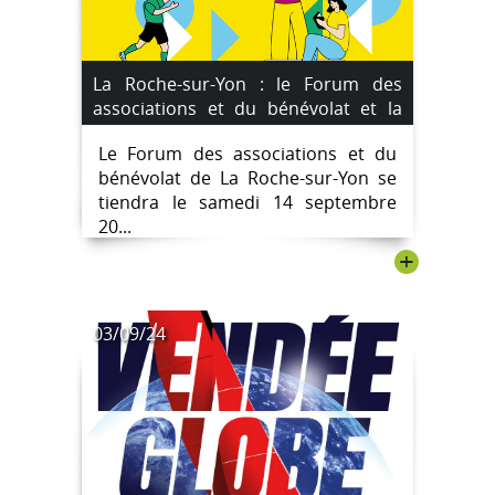
La Roche-sur-Yon : le Forum des
associations et du bénévolat et la
"Faites du sport" le samedi 14
Le Forum des associations et du
septembre 2024
bénévolat de La Roche-sur-Yon se
tiendra le samedi 14 septembre
20...
+
03/09/24