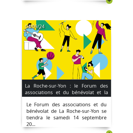
+
04/09/24
La Roche-sur-Yon : le Forum des
associations et du bénévolat et la
"Faites du sport" le samedi 14
Le Forum des associations et du
septembre 2024
bénévolat de La Roche-sur-Yon se
tiendra le samedi 14 septembre
20...