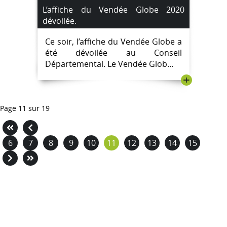
L’affiche du Vendée Globe 2020
dévoilée.
Ce soir, l’affiche du Vendée Globe a
été dévoilée au Conseil
Départemental. Le Vendée Glob...
+
Page 11 sur 19
6
7
8
9
10
11
12
13
14
15