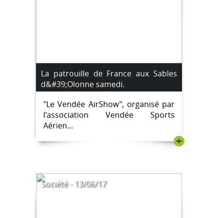
La patrouille de France aux Sables
d&#39;Olonne samedi.
"Le Vendée AirShow", organisé par
l'association Vendée Sports
Aérien...
+
Société - 13/06/17