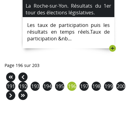
La Roche-sur-Yon. Résultats du 1er
tour des élections législatives.
Les taux de participation puis les
résultats en temps réels.Taux de
participation &nb...
+
Page 196 sur 203
191
192
193
194
195
196
197
198
199
200